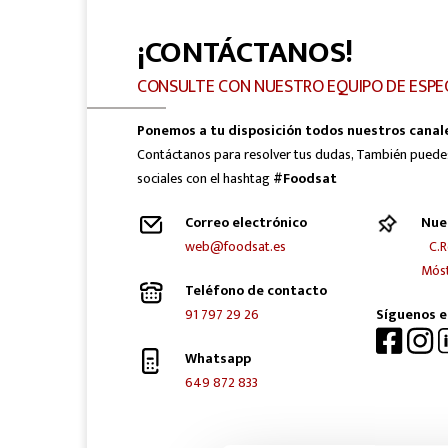
¡CONTÁCTANOS!
CONSULTE CON NUESTRO EQUIPO DE ESPE
Ponemos a tu disposición todos nuestros canal
Contáctanos para resolver tus dudas, También puede
sociales con el hashtag
#Foodsat
Correo electrónico
Nue
web@foodsat.es
C.R
Móst
Teléfono de contacto
91 797 29 26
Síguenos e
Whatsapp
649 872 833