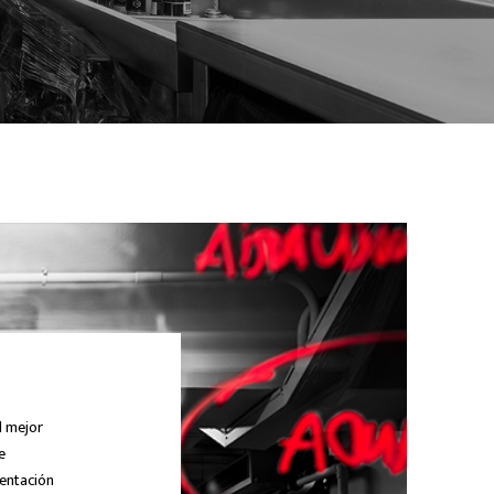
l mejor
e
mentación