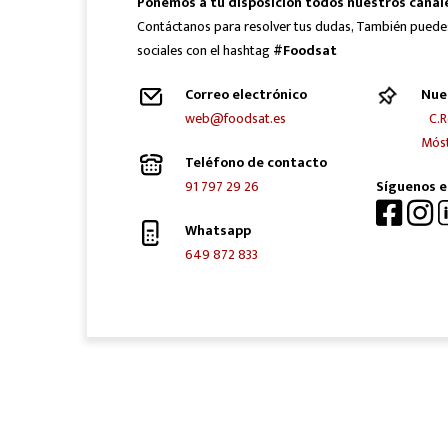
Ponemos a tu disposición todos nuestros canal
Contáctanos para resolver tus dudas, También puede
sociales con el hashtag
#Foodsat
Correo electrónico
Nue
web@foodsat.es
C.R
Móst
Teléfono de contacto
91 797 29 26
Síguenos e
Whatsapp
649 872 833