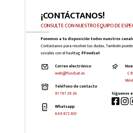
¡CONTÁCTANOS!
CONSULTE CON NUESTRO EQUIPO DE ESPE
Ponemos a tu disposición todos nuestros canal
Contáctanos para resolver tus dudas, También puede
sociales con el hashtag
#Foodsat
Correo electrónico
Nue
web@foodsat.es
C.R
Móst
Teléfono de contacto
91 797 29 26
Síguenos e
Whatsapp
649 872 833