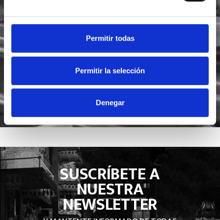
He leído y acepto la
política de privacidad
Acepto recibir novedades de
Foodsat
Permitir todas
Permitir la selección
Denegar
SUSCRÍBETE A
NUESTRA
NEWSLETTER