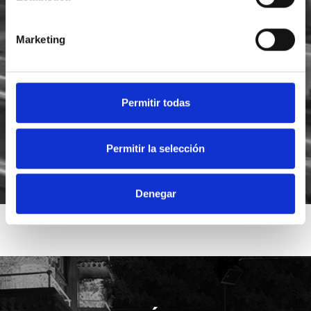
Marketing
He leído y acepto la
política de privacidad
Acepto recibir novedades de
Foodsat
Permitir todas
Permitir la selección
Denegar