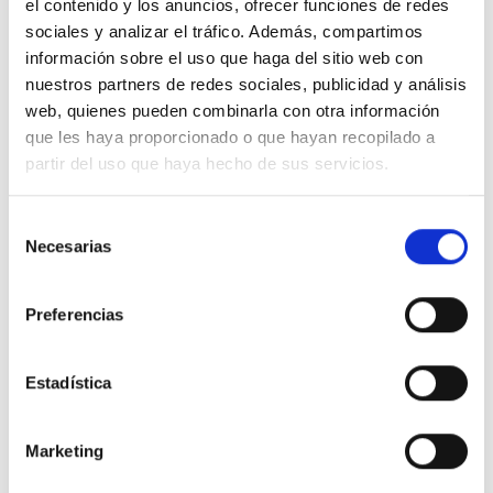
el contenido y los anuncios, ofrecer funciones de redes
Contáctanos para resolver tus dudas, También puedes
sociales y analizar el tráfico. Además, compartimos
seguirnos en redes sociales con el hashtag
#Foodsat
información sobre el uso que haga del sitio web con
nuestros partners de redes sociales, publicidad y análisis
Correo electrónico
web, quienes pueden combinarla con otra información
web@foodsat.es
que les haya proporcionado o que hayan recopilado a
Teléfono de contacto
partir del uso que haya hecho de sus servicios.
91 797 29 26
Selección
Whatsapp
Necesarias
de
649 872 833
consentimiento
Nuestra central
Preferencias
C.Regordoño 10 28936 Móstoles -
Madrid
Estadística
Síguenos en Redes Sociales
Marketing