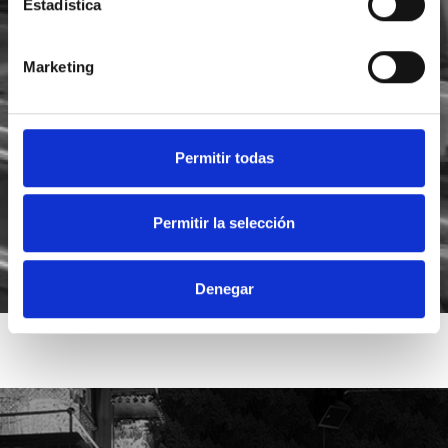
Estadística
Marketing
He leído y acepto la
política de privacidad
Acepto recibir novedades de
Foodsat
Permitir todas
Permitir la selección
Denegar