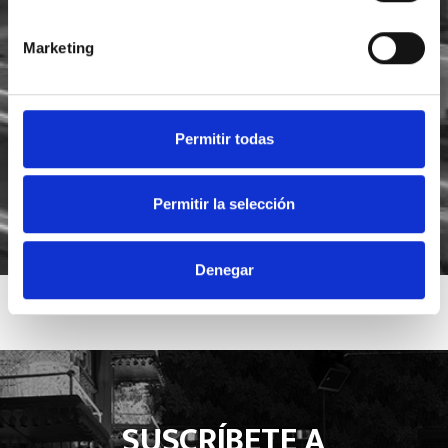
He leído y acepto la
política de privacidad
Marketing
Acepto recibir novedades de
Foodsat
Permitir todas
Permitir la selección
Denegar
SUSCRÍBETE A