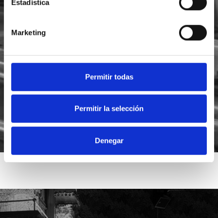
Estadística
Marketing
He leído y acepto la
política de privacidad
Acepto recibir novedades de
Foodsat
Permitir todas
Permitir la selección
Denegar