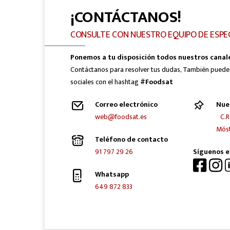
¡CONTÁCTANOS!
CONSULTE CON NUESTRO EQUIPO DE ESPE
Ponemos a tu disposición todos nuestros canal
Contáctanos para resolver tus dudas, También puede
sociales con el hashtag
#Foodsat
Correo electrónico
Nue
web@foodsat.es
C.R
Móst
Teléfono de contacto
91 797 29 26
Síguenos e
Whatsapp
649 872 833