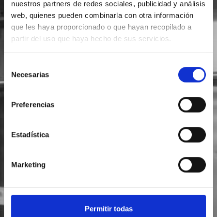
nuestros partners de redes sociales, publicidad y análisis
web, quienes pueden combinarla con otra información
SOLICITA INFORMACIÓN
que les haya proporcionado o que hayan recopilado a
partir del uso que haya hecho de sus servicios.
Selección
Necesarias
de
consentimiento
Preferencias
Estadística
Marketing
Permitir todas