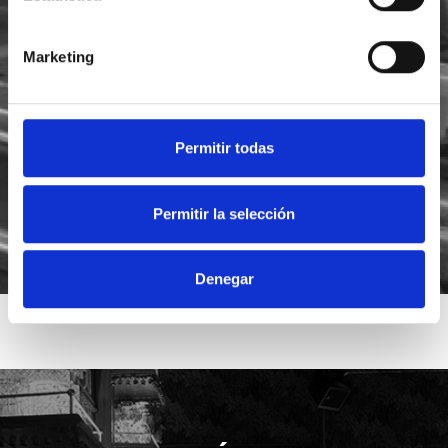
Marketing
He leído y acepto la
política de privacidad
Acepto recibir novedades de
Foodsat
Permitir todas
Permitir la selección
Denegar