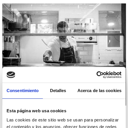
¡CONTÁCTANOS!
Consentimiento
Detalles
Acerca de las cookies
CONSULTE CON NUESTRO EQUIPO DE
ESPECIALISTAS
Esta página web usa cookies
Ponemos a tu disposición todos nuestros canales
de comunicación.
Las cookies de este sitio web se usan para personalizar
Contáctanos para resolver tus dudas, También puedes
el contenido y los anuncios, ofrecer funciones de redes