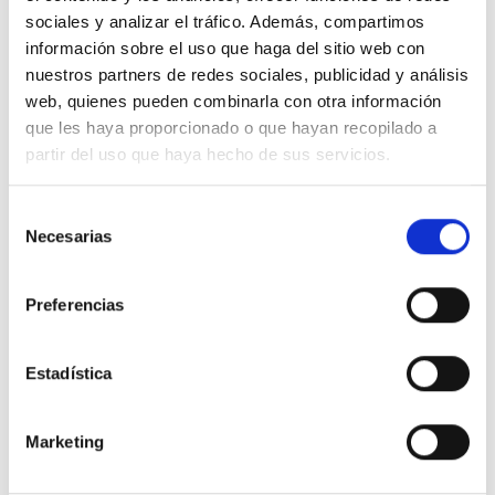
seguirnos en redes sociales con el hashtag
#Foodsat
sociales y analizar el tráfico. Además, compartimos
información sobre el uso que haga del sitio web con
Correo electrónico
nuestros partners de redes sociales, publicidad y análisis
web@foodsat.es
web, quienes pueden combinarla con otra información
que les haya proporcionado o que hayan recopilado a
Teléfono de contacto
partir del uso que haya hecho de sus servicios.
91 797 29 26
Selección
Whatsapp
Necesarias
de
649 872 833
consentimiento
Nuestra central
Preferencias
C.Regordoño 10 28936 Móstoles -
Madrid
Estadística
Síguenos en Redes Sociales
Marketing