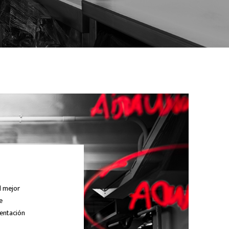
l mejor
e
mentación