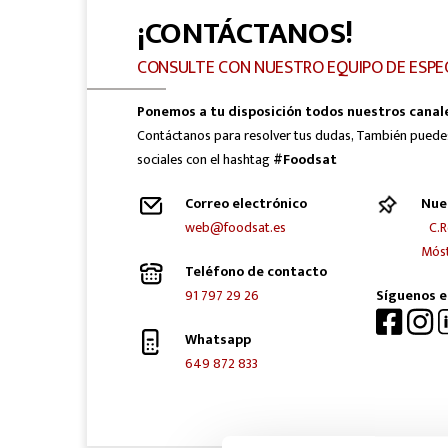
¡CONTÁCTANOS!
CONSULTE CON NUESTRO EQUIPO DE ESPE
Ponemos a tu disposición todos nuestros canal
Contáctanos para resolver tus dudas, También puede
sociales con el hashtag
#Foodsat
Correo electrónico
Nue
web@foodsat.es
C.R
Móst
Teléfono de contacto
91 797 29 26
Síguenos e
Whatsapp
649 872 833