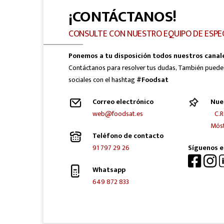
¡CONTÁCTANOS!
CONSULTE CON NUESTRO EQUIPO DE ESPE
Ponemos a tu disposición todos nuestros canal
Contáctanos para resolver tus dudas, También puede
sociales con el hashtag
#Foodsat
Correo electrónico
Nue
web@foodsat.es
C.R
Móst
Teléfono de contacto
91 797 29 26
Síguenos e
Whatsapp
649 872 833