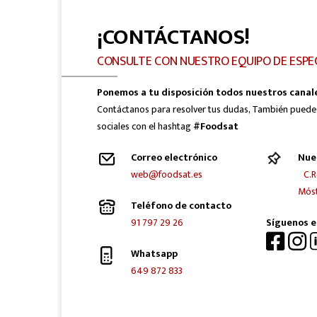
¡CONTÁCTANOS!
CONSULTE CON NUESTRO EQUIPO DE ESPE
Ponemos a tu disposición todos nuestros canal
Contáctanos para resolver tus dudas, También puede
sociales con el hashtag
#Foodsat
Correo electrónico
Nue
web@foodsat.es
C.R
Móst
Teléfono de contacto
91 797 29 26
Síguenos e
Whatsapp
649 872 833