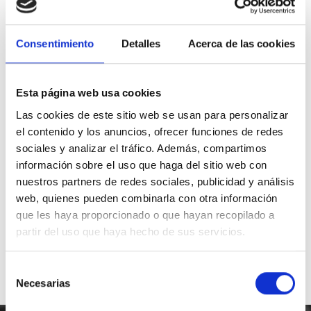
Correo electrónico
web@foodsat.es
Consentimiento
Detalles
Acerca de las cookies
Teléfono de contacto
91 797 29 26
Esta página web usa cookies
Whatsapp
649 872 833
Las cookies de este sitio web se usan para personalizar
el contenido y los anuncios, ofrecer funciones de redes
Nuestra central
sociales y analizar el tráfico. Además, compartimos
C.Regordoño 10 28936 Móstoles -
información sobre el uso que haga del sitio web con
Madrid
nuestros partners de redes sociales, publicidad y análisis
web, quienes pueden combinarla con otra información
Síguenos en Redes Sociales
que les haya proporcionado o que hayan recopilado a
partir del uso que haya hecho de sus servicios.
Selección
Necesarias
de
consentimiento