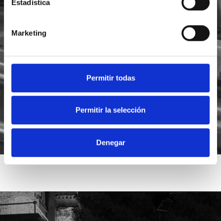
Estadística
Marketing
He leído y acepto la
política de privacidad
Acepto recibir novedades de
Foodsat
Permitir todas
Permitir la selección
Denegar