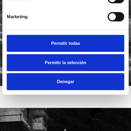
Marketing
He leído y acepto la
política de privacidad
Acepto recibir novedades de
Foodsat
Permitir todas
Permitir la selección
Denegar