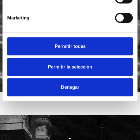
Marketing
He leído y acepto la
política de privacidad
Acepto recibir novedades de
Foodsat
Permitir todas
Permitir la selección
Denegar