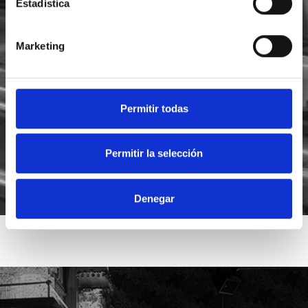
Estadística
Marketing
He leído y acepto la
política de privacidad
Acepto recibir novedades de
Foodsat
Permitir todas
Permitir la selección
Denegar