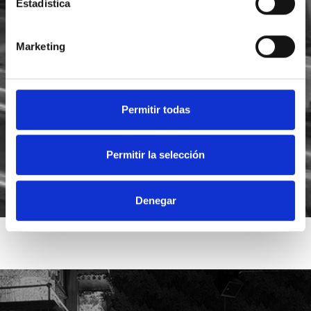
Estadística
Marketing
He leído y acepto la
política de privacidad
Acepto recibir novedades de
Foodsat
Permitir todas
Permitir la selección
Denegar