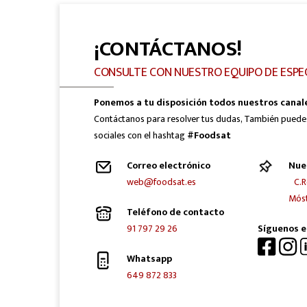
¡CONTÁCTANOS!
CONSULTE CON NUESTRO EQUIPO DE ESPE
Ponemos a tu disposición todos nuestros canal
Contáctanos para resolver tus dudas, También puede
sociales con el hashtag
#Foodsat
Correo electrónico
Nue
web@foodsat.es
C.R
Móst
Teléfono de contacto
91 797 29 26
Síguenos e
Whatsapp
649 872 833