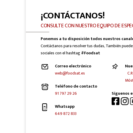
¡CONTÁCTANOS!
CONSULTE CON NUESTRO EQUIPO DE ESPE
Ponemos a tu disposición todos nuestros canal
Contáctanos para resolver tus dudas, También puede
sociales con el hashtag
#Foodsat
Correo electrónico
Nue
web@foodsat.es
C.R
Móst
Teléfono de contacto
91 797 29 26
Síguenos e
Whatsapp
649 872 833