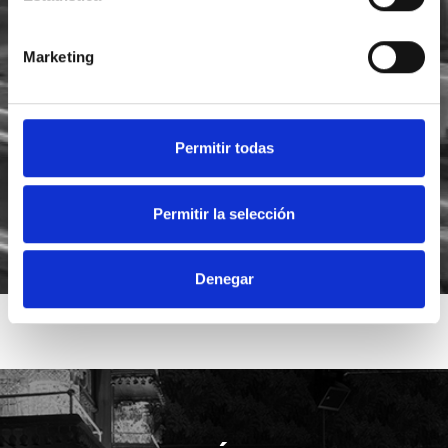
Marketing
He leído y acepto la
política de privacidad
Acepto recibir novedades de
Foodsat
Permitir todas
Permitir la selección
Denegar