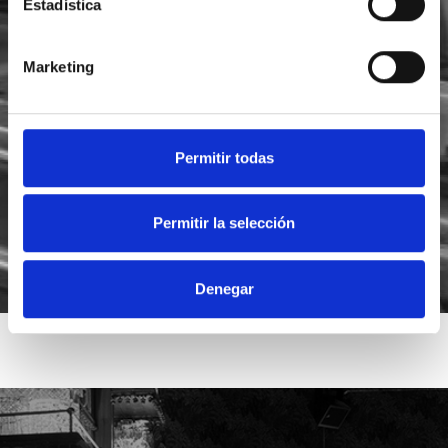
Estadística
Marketing
He leído y acepto la
política de privacidad
Acepto recibir novedades de
Foodsat
Permitir todas
Permitir la selección
Denegar