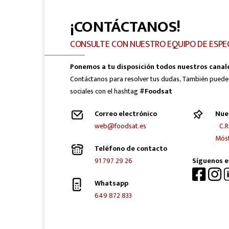
¡CONTÁCTANOS!
CONSULTE CON NUESTRO EQUIPO DE ESPE
Ponemos a tu disposición todos nuestros canal
Contáctanos para resolver tus dudas, También puede
sociales con el hashtag
#Foodsat
Correo electrónico
Nue
web@foodsat.es
C.R
Móst
Teléfono de contacto
91 797 29 26
Síguenos e
Whatsapp
649 872 833