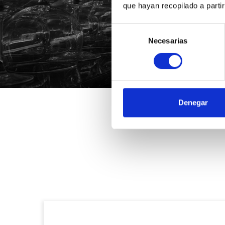
que hayan recopilado a parti
Selección
*Suscribiéndote aceptas nue
Necesarias
de
consentimiento
Denegar