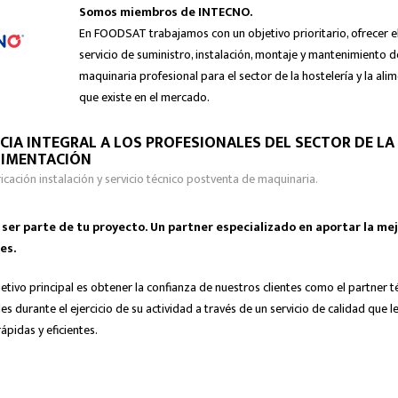
Somos miembros de INTECNO.
En FOODSAT trabajamos con un objetivo prioritario, ofrecer e
servicio de suministro, instalación, montaje y mantenimiento d
maquinaria profesional para el sector de la hostelería y la ali
que existe en el mercado.
CIA INTEGRAL A LOS PROFESIONALES DEL SECTOR DE LA
LIMENTACIÓN
ricación instalación y servicio técnico postventa de maquinaria.
er parte de tu proyecto. Un partner especializado en aportar la mej
es.
etivo principal es obtener la confianza de nuestros clientes como el partner t
s durante el ejercicio de su actividad a través de un servicio de calidad que l
ápidas y eficientes.