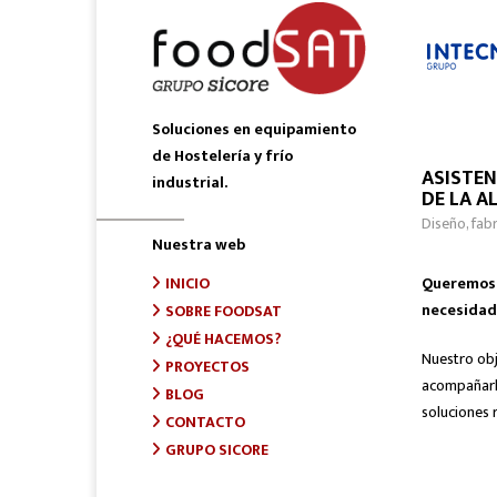
Soluciones en equipamiento
de Hostelería y frío
ASISTEN
industrial.
DE LA A
Diseño, fab
Nuestra web
Queremos s
INICIO
necesidad
SOBRE FOODSAT
¿QUÉ HACEMOS?
Nuestro obj
PROYECTOS
acompañarle
BLOG
soluciones r
CONTACTO
GRUPO SICORE