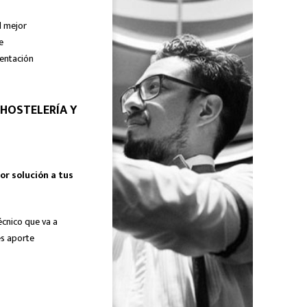
l mejor
e
mentación
 HOSTELERÍA Y
or solución a tus
écnico que va a
es aporte