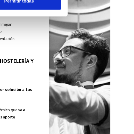
Permitir todas
l mejor
e
mentación
 HOSTELERÍA Y
or solución a tus
écnico que va a
es aporte