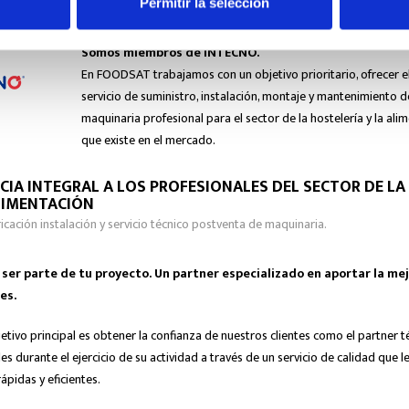
Permitir la selección
Somos miembros de INTECNO.
En FOODSAT trabajamos con un objetivo prioritario, ofrecer e
servicio de suministro, instalación, montaje y mantenimiento d
maquinaria profesional para el sector de la hostelería y la ali
que existe en el mercado.
CIA INTEGRAL A LOS PROFESIONALES DEL SECTOR DE LA
LIMENTACIÓN
ricación instalación y servicio técnico postventa de maquinaria.
er parte de tu proyecto. Un partner especializado en aportar la mej
es.
etivo principal es obtener la confianza de nuestros clientes como el partner t
s durante el ejercicio de su actividad a través de un servicio de calidad que l
ápidas y eficientes.