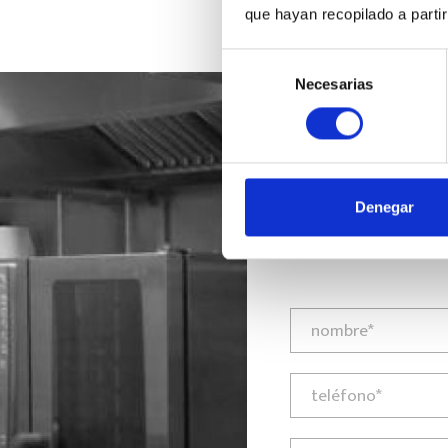
que hayan recopilado a parti
Selección
Necesarias
de
consentimiento
Denegar