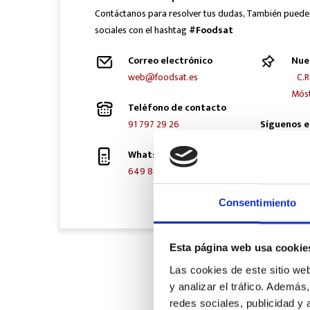
Contáctanos para resolver tus dudas, También puede
sociales con el hashtag
#Foodsat
Correo electrónico
Nue
web@foodsat.es
C.R
Móst
Teléfono de contacto
91 797 29 26
Síguenos e
Whatsapp
649 872 833
Consentimiento
Esta página web usa cookie
Las cookies de este sitio we
y analizar el tráfico. Ademá
redes sociales, publicidad y