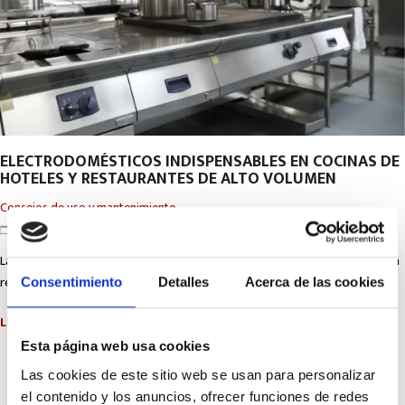
ELECTRODOMÉSTICOS INDISPENSABLES EN COCINAS DE
HOTELES Y RESTAURANTES DE ALTO VOLUMEN
Consejos de uso y mantenimiento
7 de agosto de 2026
Las cocinas de hoteles y restaurantes con gran volumen de servicio tienen un
reto constante: mantener la calidad, la...
Consentimiento
Detalles
Acerca de las cookies
LEER MÁS
Esta página web usa cookies
Las cookies de este sitio web se usan para personalizar
el contenido y los anuncios, ofrecer funciones de redes