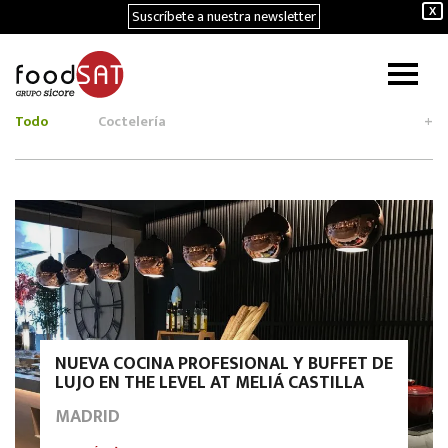
Suscríbete a nuestra newsletter
X
Todo
Coctelería
+
NUEVA COCINA PROFESIONAL Y BUFFET DE
LUJO EN THE LEVEL AT MELIÁ CASTILLA
MADRID