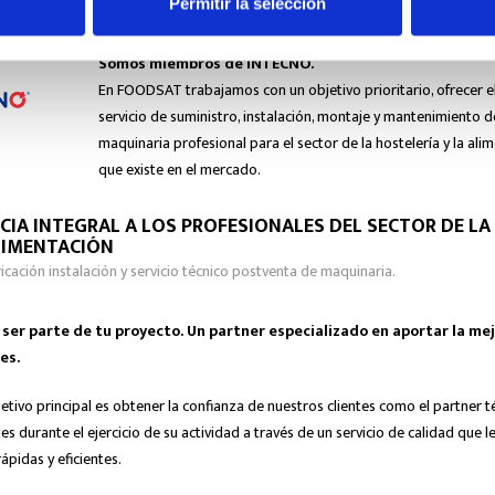
Permitir la selección
Somos miembros de INTECNO.
En FOODSAT trabajamos con un objetivo prioritario, ofrecer e
servicio de suministro, instalación, montaje y mantenimiento d
maquinaria profesional para el sector de la hostelería y la ali
que existe en el mercado.
CIA INTEGRAL A LOS PROFESIONALES DEL SECTOR DE LA
LIMENTACIÓN
ricación instalación y servicio técnico postventa de maquinaria.
er parte de tu proyecto. Un partner especializado en aportar la mej
es.
etivo principal es obtener la confianza de nuestros clientes como el partner t
s durante el ejercicio de su actividad a través de un servicio de calidad que l
ápidas y eficientes.