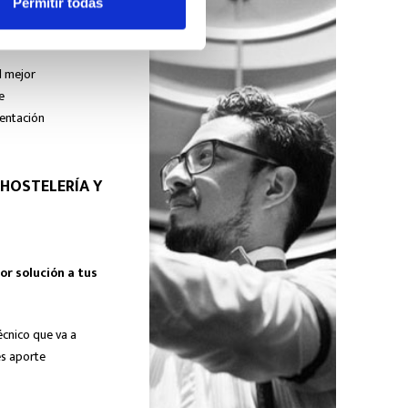
Permitir todas
l mejor
e
mentación
 HOSTELERÍA Y
or solución a tus
écnico que va a
es aporte