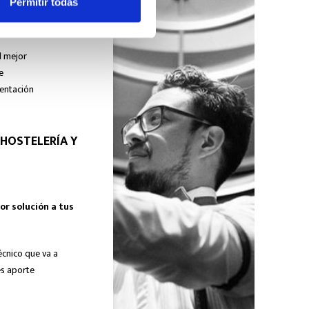
Permitir todas
l mejor
e
mentación
 HOSTELERÍA Y
or solución a tus
écnico que va a
es aporte