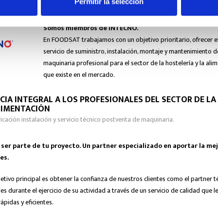
Permitir la selección
Somos miembros de INTECNO.
En FOODSAT trabajamos con un objetivo prioritario, ofrecer e
servicio de suministro, instalación, montaje y mantenimiento d
maquinaria profesional para el sector de la hostelería y la ali
que existe en el mercado.
CIA INTEGRAL A LOS PROFESIONALES DEL SECTOR DE LA
LIMENTACIÓN
ricación instalación y servicio técnico postventa de maquinaria.
er parte de tu proyecto. Un partner especializado en aportar la mej
es.
etivo principal es obtener la confianza de nuestros clientes como el partner t
s durante el ejercicio de su actividad a través de un servicio de calidad que l
ápidas y eficientes.