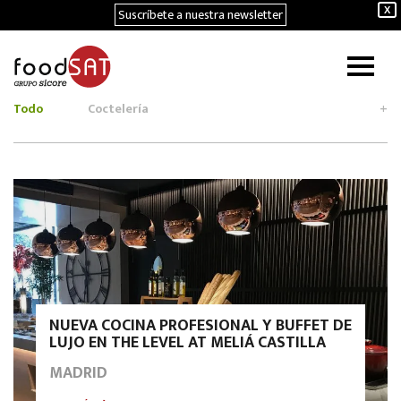
Suscríbete a nuestra newsletter
X
Todo
Coctelería
+
NUEVA COCINA PROFESIONAL Y BUFFET DE
LUJO EN THE LEVEL AT MELIÁ CASTILLA
MADRID