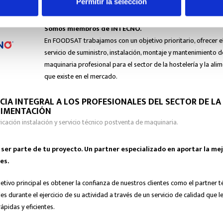
Permitir la selección
Somos miembros de INTECNO.
En FOODSAT trabajamos con un objetivo prioritario, ofrecer e
servicio de suministro, instalación, montaje y mantenimiento d
maquinaria profesional para el sector de la hostelería y la ali
que existe en el mercado.
CIA INTEGRAL A LOS PROFESIONALES DEL SECTOR DE LA
LIMENTACIÓN
ricación instalación y servicio técnico postventa de maquinaria.
er parte de tu proyecto. Un partner especializado en aportar la mej
es.
etivo principal es obtener la confianza de nuestros clientes como el partner t
s durante el ejercicio de su actividad a través de un servicio de calidad que l
ápidas y eficientes.