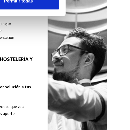
Permitir todas
l mejor
e
mentación
 HOSTELERÍA Y
or solución a tus
écnico que va a
es aporte