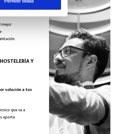
Permitir todas
l mejor
e
mentación
 HOSTELERÍA Y
or solución a tus
écnico que va a
es aporte