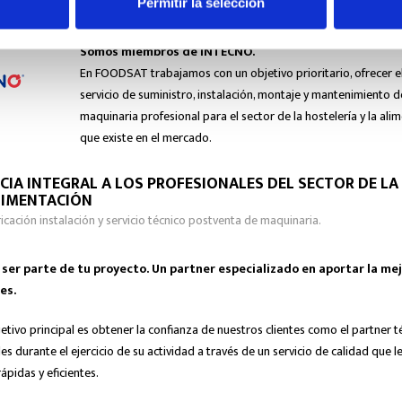
Permitir la selección
Somos miembros de INTECNO.
En FOODSAT trabajamos con un objetivo prioritario, ofrecer e
servicio de suministro, instalación, montaje y mantenimiento d
maquinaria profesional para el sector de la hostelería y la ali
que existe en el mercado.
CIA INTEGRAL A LOS PROFESIONALES DEL SECTOR DE LA
LIMENTACIÓN
ricación instalación y servicio técnico postventa de maquinaria.
er parte de tu proyecto. Un partner especializado en aportar la mej
es.
etivo principal es obtener la confianza de nuestros clientes como el partner t
s durante el ejercicio de su actividad a través de un servicio de calidad que l
ápidas y eficientes.