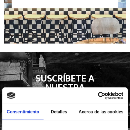
SUSCRÍBETE A
NUESTRA
NEWSLETTER
Y MANTENTE INFORMADO DE TODAS
NUESTRAS NOVEDADES
Consentimiento
Detalles
Acerca de las cookies